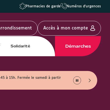
Pharmacies de garde
Numéros d'urgences
'arrondissement
Accès à mon compte
t
Démarches
Solidarité
h45 à 15h. Fermée le samedi à partir
Info travaux :
En rais
août.