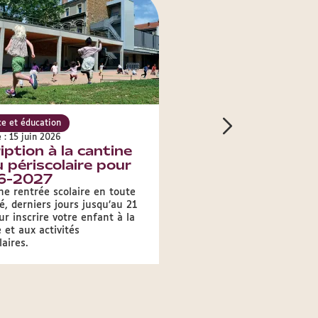
e et éducation
Enfance et éducation
e : 15 juin 2026
Publié le : 12 juin 2026
iption à la cantine
Qu'est-ce qu'on 
u périscolaire pour
?
6-2027
Les menus de la semaine d
restaurants scolaires de la 
ne rentrée scolaire en toute
Lyon.
é, derniers jours jusqu’au 21
ur inscrire votre enfant à la
 et aux activités
laires.