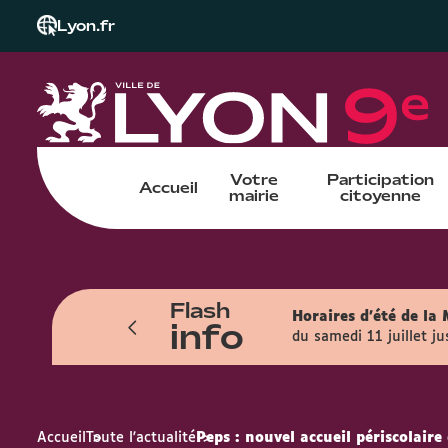
Lyon.fr
Votre
Participation
Accueil
mairie
citoyenne
Flash
orairement pour une durée de 18 mois
Horaires d'été de la 
info
yale).
du samedi 11 juillet j
Accueil
Toute l'actualité
Peps : nouvel accueil périscolaire