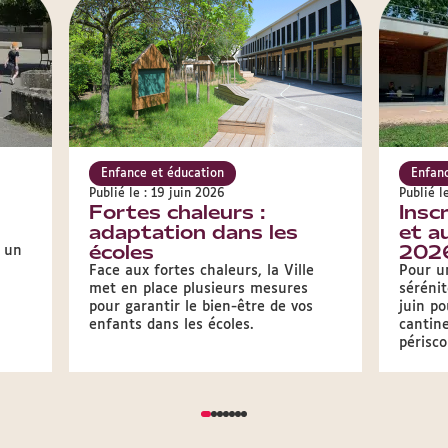
Enfance et éducation
Enfanc
Publié le : 19 juin 2026
Publié l
Fortes chaleurs :
Inscr
adaptation dans les
et a
écoles
202
é un
Face aux fortes chaleurs, la Ville
Pour u
met en place plusieurs mesures
sérénit
pour garantir le bien-être de vos
juin po
enfants dans les écoles.
cantine
périsco