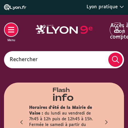
Lyon pratique
Lyon.fr
Accès 
mon
compt
Menu
Rechercher
Flash
info
son des
Horaires d'été de la Mairie de
la mairie du
Info trava
Vaise :
du lundi au vendredi de
irement
travaux pré
7h45 à 12h puis de 12h45 à 15h.
mois
l’Observanc
Fermée le samedi à partir du
ublic est
la circulati