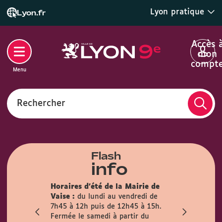
Lyon pratique
Lyon.fr
Accès 
mon
compt
Menu
Rechercher
Flash
info
son des
Horaires d'été de la Mairie de
la mairie du
Info trava
Vaise :
du lundi au vendredi de
irement
travaux pré
7h45 à 12h puis de 12h45 à 15h.
mois
l’Observanc
Fermée le samedi à partir du
ublic est
la circulati