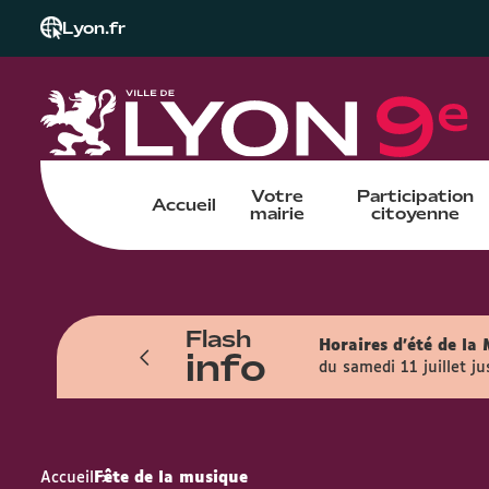
Lyon.fr
Votre
Participation
Accueil
mairie
citoyenne
Flash
orairement pour une durée de 18 mois
Horaires d'été de la 
info
yale).
du samedi 11 juillet j
Accueil
Fête de la musique