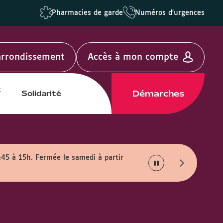
Pharmacies de garde
Numéros d'urgences
'arrondissement
Accès à mon compte
t
Démarches
Solidarité
h45 à 15h. Fermée le samedi à partir
Info travaux :
En rais
août.