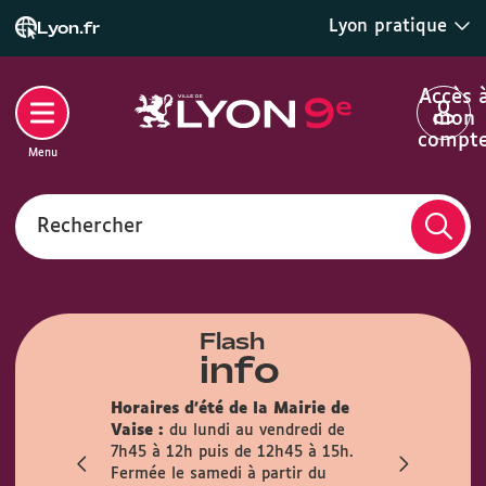
Lyon pratique
Lyon.fr
Accès 
mon
compt
Menu
Rechercher
Flash
info
son des
Horaires d'été de la Mairie de
la mairie du
Info trava
Vaise :
du lundi au vendredi de
irement
travaux pré
7h45 à 12h puis de 12h45 à 15h.
mois
l’Observanc
Fermée le samedi à partir du
ublic est
la circulati