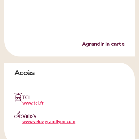
Agrandir la carte
Accès
TCL
www.tcl.fr
Velo’v
www.velov.grandlyon.com