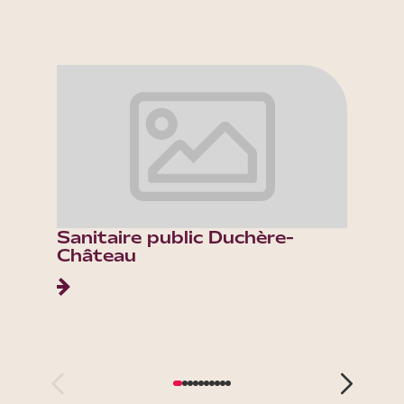
Sanitaire public Duchère-
Sanita
Château
Vallo