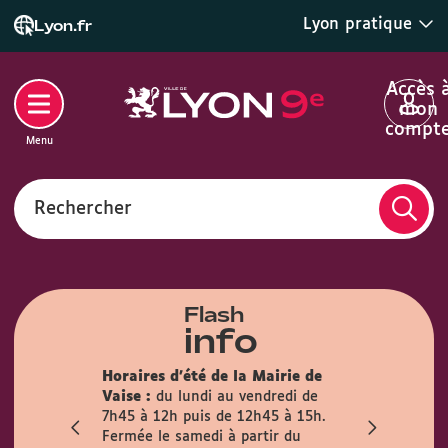
Lyon pratique
Lyon.fr
Accès 
mon
compt
Menu
Rechercher
Flash
info
son des
Horaires d'été de la Mairie de
la mairie du
Info trava
Vaise :
du lundi au vendredi de
irement
travaux pré
7h45 à 12h puis de 12h45 à 15h.
mois
l’Observanc
Fermée le samedi à partir du
ublic est
la circulati