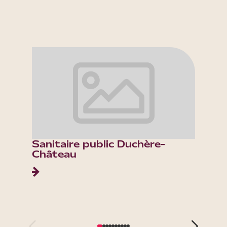
Sanitaire public Duchère-
Sanita
Château
Vallo