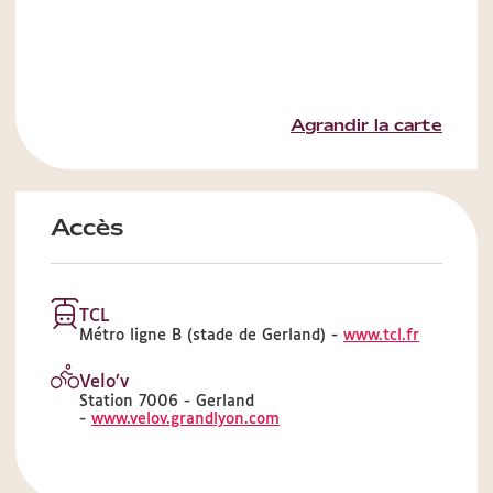
Agrandir la carte
Accès
TCL
Métro ligne B (stade de Gerland) -
www.tcl.fr
Velo’v
Station 7006 - Gerland
-
www.velov.grandlyon.com