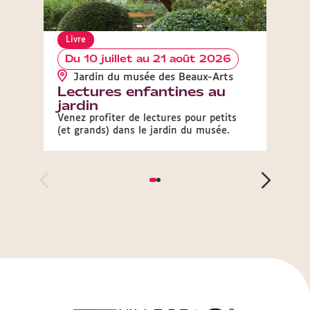
Livre
Livre
Du 10 juillet au 21 août 2026
Du 
Jardin du musée des Beaux-Arts
Mus
Lectures enfantines au
Lect
jardin
Venez 
du mu
Venez profiter de lectures pour petits
(et grands) dans le jardin du musée.