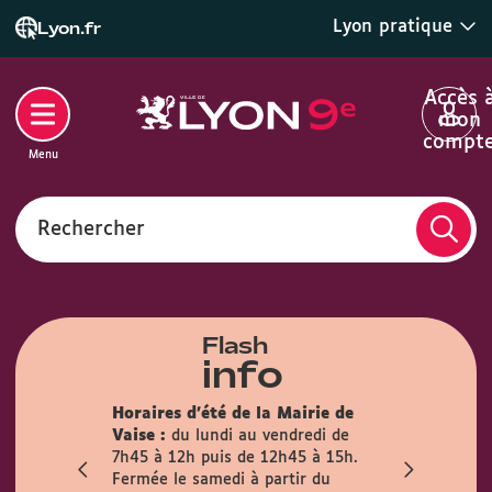
Lyon pratique
Lyon.fr
Accès 
mon
compt
Menu
Rechercher
Flash
info
son des
Horaires d'été de la Mairie de
la mairie du
Info trava
Vaise :
du lundi au vendredi de
irement
travaux pré
7h45 à 12h puis de 12h45 à 15h.
mois
l’Observanc
Fermée le samedi à partir du
ublic est
la circulati