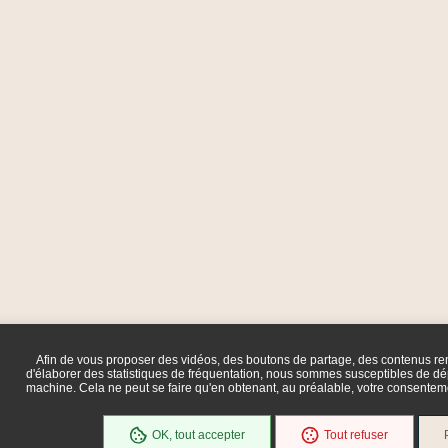
Afin de vous proposer des vidéos, des boutons de partage, des contenus r
d'élaborer des statistiques de fréquentation, nous sommes susceptibles de dép
machine. Cela ne peut se faire qu'en obtenant, au préalable, votre consente
OK, tout accepter
Tout refuser