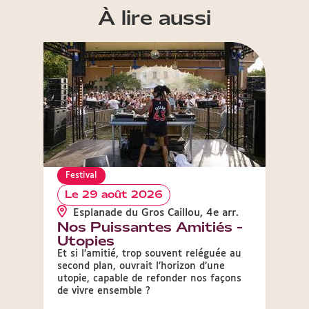
À lire aussi
Festival
Festi
Le 29 août 2026
Le 
Esplanade du Gros Caillou, 4e arr.
Ber
Nos Puissantes Amitiés -
La 
Utopies
Geor
Et si l’amitié, trop souvent reléguée au
Un mo
second plan, ouvrait l’horizon d’une
grands
utopie, capable de refonder nos façons
musiq
de vivre ensemble ?
Guing