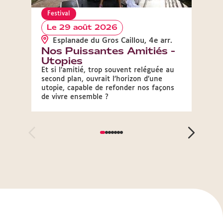
Festival
Festi
Le 29 août 2026
Le 
Esplanade du Gros Caillou, 4e arr.
Ber
Nos Puissantes Amitiés -
La 
Utopies
Geor
Et si l’amitié, trop souvent reléguée au
Un mo
second plan, ouvrait l’horizon d’une
grands
utopie, capable de refonder nos façons
musiq
de vivre ensemble ?
Guing