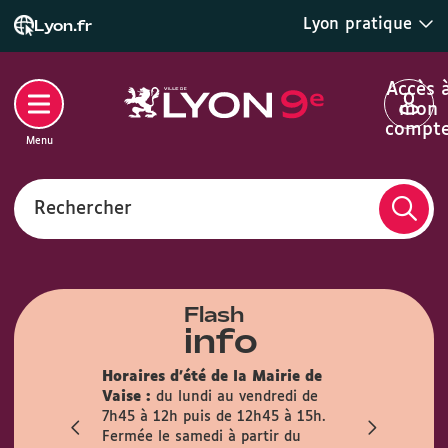
Lyon pratique
Lyon.fr
Accès 
mon
compt
Menu
Rechercher
Flash
info
son des
Horaires d'été de la Mairie de
la mairie du
Info trava
Vaise :
du lundi au vendredi de
irement
travaux pré
7h45 à 12h puis de 12h45 à 15h.
mois
l’Observanc
Fermée le samedi à partir du
ublic est
la circulati