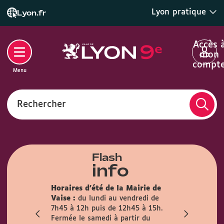
Lyon pratique
Lyon.fr
Accès 
mon
compt
Menu
Rechercher
Flash
info
son des
Horaires d'été de la Mairie de
la mairie du
Info trava
Vaise :
du lundi au vendredi de
irement
travaux pré
7h45 à 12h puis de 12h45 à 15h.
mois
l’Observanc
Fermée le samedi à partir du
ublic est
la circulati