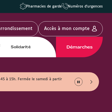
Pharmacies de garde
Numéros d'urgences
'arrondissement
Accès à mon compte
t
Démarches
Solidarité
h45 à 15h. Fermée le samedi à partir
Info travaux :
En rais
août.