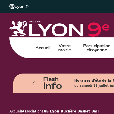
Lyon.fr
Votre
Participation
Accueil
mairie
citoyenne
Flash
orairement pour une durée de 18 mois
Horaires d'été de la 
info
yale).
du samedi 11 juillet j
Accueil
Associations
AS Lyon Duchère Basket Ball