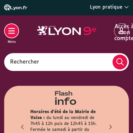
Lyon pratique
Lyon.fr
Accès 
mon
compt
Menu
Rechercher
Flash
info
son des
Horaires d'été de la Mairie de
la mairie du
Info trava
Vaise :
du lundi au vendredi de
irement
travaux pré
7h45 à 12h puis de 12h45 à 15h.
mois
l’Observanc
Fermée le samedi à partir du
ublic est
la circulati