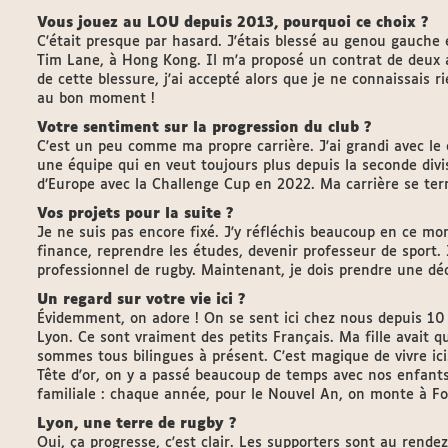
Vous jouez au LOU depuis 2013, pourquoi ce choix ?
C'était presque par hasard. J'étais blessé au genou gauche e
Tim Lane, à Hong Kong. Il m'a proposé un contrat de deux a
de cette blessure, j'ai accepté alors que je ne connaissais r
au bon moment !
Votre sentiment sur la progression du club ?
C'est un peu comme ma propre carrière. J'ai grandi avec le
une équipe qui en veut toujours plus depuis la seconde divi
d’Europe avec la Challenge Cup en 2022. Ma carrière se te
Vos projets pour la suite ?
Je ne suis pas encore fixé. J'y réfléchis beaucoup en ce mom
finance, reprendre les études, devenir professeur de sport
professionnel de rugby. Maintenant, je dois prendre une déc
Un regard sur votre vie ici ?
Évidemment, on adore ! On se sent ici chez nous depuis 10 
Lyon. Ce sont vraiment des petits Français. Ma fille avait
sommes tous bilingues à présent. C'est magique de vivre ici.
Tête d'or, on y a passé beaucoup de temps avec nos enfants.
familiale : chaque année, pour le Nouvel An, on monte à Fo
Lyon, une terre de rugby ?
Oui, ça progresse, c'est clair. Les supporters sont au rend