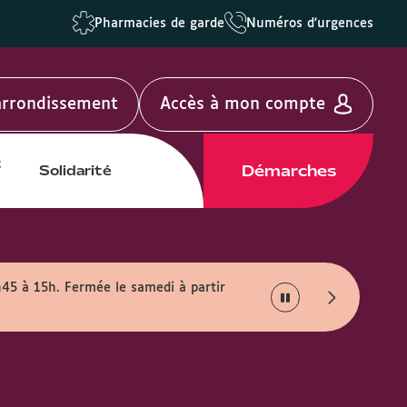
Pharmacies de garde
Numéros d'urgences
'arrondissement
Accès à mon compte
t
Démarches
Solidarité
h45 à 15h. Fermée le samedi à partir
Info travaux :
En rais
août.