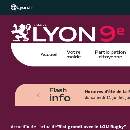
Lyon.fr
Votre
Participation
Accueil
mairie
citoyenne
Flash
orairement pour une durée de 18 mois
Horaires d'été de la 
info
yale).
du samedi 11 juillet j
Accueil
Toute l'actualité
"J’ai grandi avec le LOU Rugby"