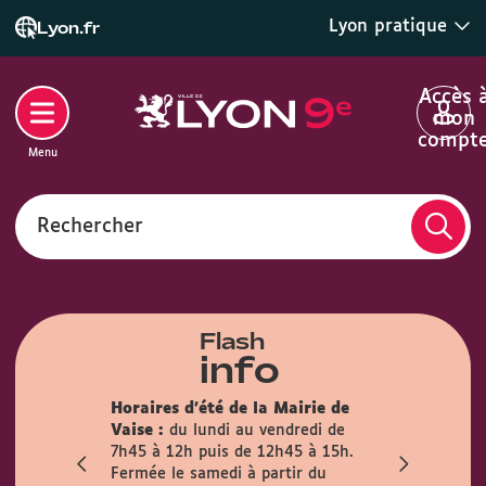
Lyon pratique
Lyon.fr
Accès 
mon
compt
Menu
Rechercher
Flash
info
e la Mairie de
Info travaux :
En raison de
au vendredi de
travaux prévus à la Montée de
e 12h45 à 15h.
l’Observance, la rue sera fermée à
à partir du
la circulation du 6 juillet au 15