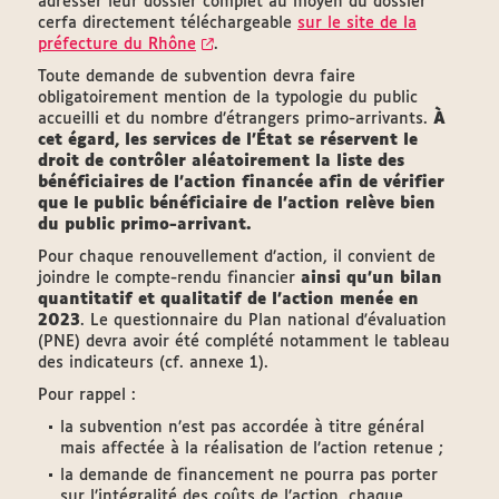
adresser leur dossier complet au moyen du dossier
cerfa directement téléchargeable
sur le site de la
préfecture du Rhône
.
Toute demande de subvention devra faire
obligatoirement mention de la typologie du public
accueilli et du nombre d’étrangers primo-arrivants.
À
cet égard, les services de l’État se réservent le
droit de contrôler aléatoirement la liste des
bénéficiaires de l’action financée afin de vérifier
que le public bénéficiaire de l’action relève bien
du public primo-arrivant.
Pour chaque renouvellement d’action, il convient de
joindre le compte-rendu financier
ainsi qu’un bilan
quantitatif et qualitatif de l’action menée en
2023
. Le questionnaire du Plan national d'évaluation
(PNE) devra avoir été complété notamment le tableau
des indicateurs (cf. annexe 1).
Pour rappel :
la subvention n’est pas accordée à titre général
mais affectée à la réalisation de l’action retenue ;
la demande de financement ne pourra pas porter
sur l’intégralité des coûts de l’action, chaque