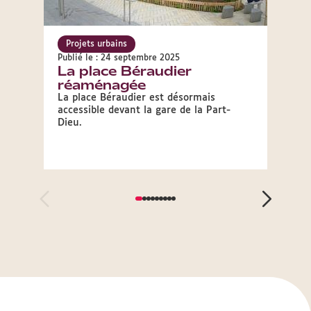
Projets urbains
Proje
Publié le : 24 septembre 2025
Publié 
La place Béraudier
Zoom
réaménagée
pla
La place Béraudier est désormais
Au-del
accessible devant la gare de la Part-
des Pe
Dieu.
un hav
centre