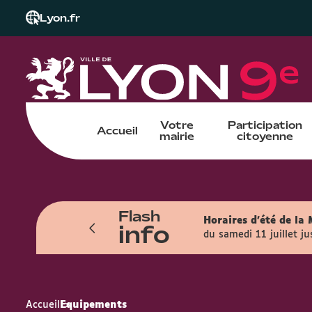
Lyon.fr
Votre
Participation
Accueil
mairie
citoyenne
Flash
orairement pour une durée de 18 mois
Horaires d'été de la 
info
yale).
du samedi 11 juillet j
Accueil
Equipements