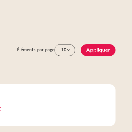
Appliquer
Éléments par page
?