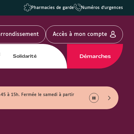
Pharmacies de garde
Numéros d'urgences
'arrondissement
Accès à mon compte
t
Démarches
Solidarité
h45 à 15h. Fermée le samedi à partir
Info travaux :
En rais
août.