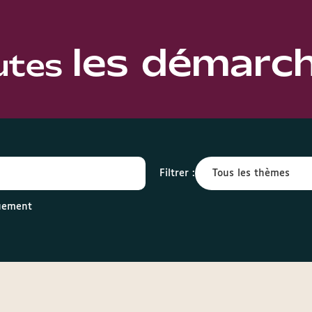
les démarc
utes
Filtrer :
quement