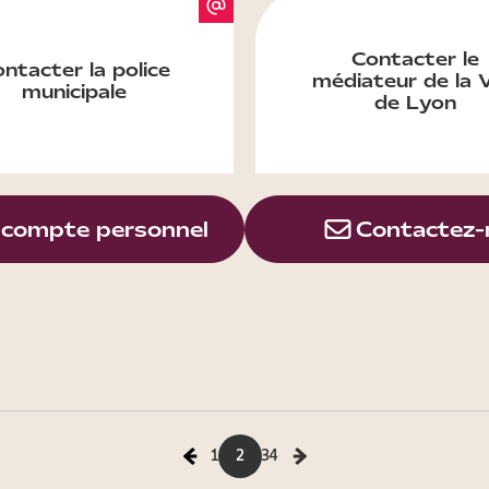
Contacter le
ntacter la police
médiateur de la V
municipale
de Lyon
compte personnel
Contactez-
1
2
3
4