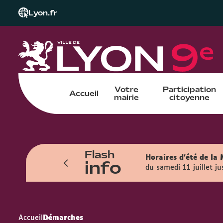
Lyon.fr
Votre
Participation
Accueil
mairie
citoyenne
Flash
orairement pour une durée de 18 mois
Horaires d'été de la 
info
yale).
du samedi 11 juillet j
Accueil
Démarches