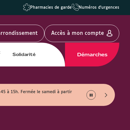
Pharmacies de garde
Numéros d'urgences
'arrondissement
Accès à mon compte
t
Démarches
Solidarité
h45 à 15h. Fermée le samedi à partir
Info travaux :
En rais
août.