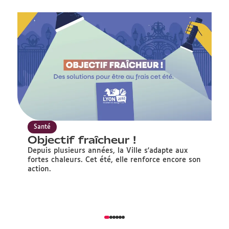
Santé
Objectif fraîcheur !
S
c
Depuis plusieurs années, la Ville s'adapte aux
fortes chaleurs. Cet été, elle renforce encore son
D
action.
po
st