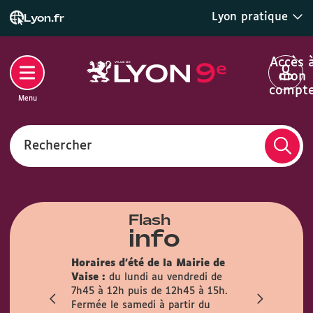
Lyon pratique
Lyon.fr
Accès 
mon
compt
Menu
Rechercher
Flash
info
son des
Horaires d'été de la Mairie de
la mairie du
Info trava
Vaise :
du lundi au vendredi de
irement
travaux pré
7h45 à 12h puis de 12h45 à 15h.
mois
l’Observanc
Fermée le samedi à partir du
ublic est
la circulati