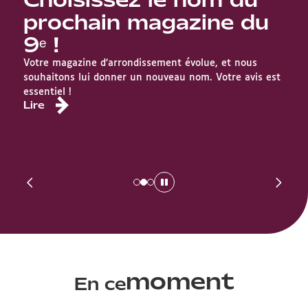
prochain magazine du
9ᵉ !
Da
l
Votre magazine d’arrondissement évolue, et nous
mo
souhaitons lui donner un nouveau nom. Votre avis est
L
t
essentiel !
Lire
s
moment
En ce